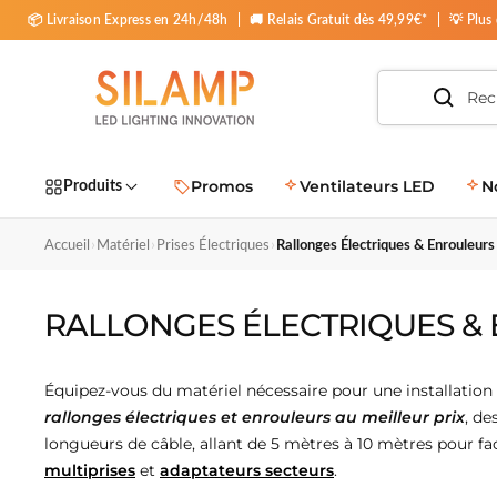
📦 Livraison Express en 24h/48h
|
🚚 Relais Gratuit dès 49,99€*
|
💡 Plus
Silamp
France
poules LED »
striel »
Guirlandes & Déco »
 Par pièce & espace »
oir « Plafonniers & Dalles »
oir « Spots LED »
oir « Extérieur & Jardin »
voir « Rubans, Néons & Profilés »
 voir « Maison Connectée »
t voir « Matériel & Accessoires »
out voir « Magasin & Bureaux »
Tout voir « Appliques & Suspensions »
Promos
Ventilateurs LED
N
Produits
térieures
iers par style
rables
teurs
s par tension
ules connectées
nsformateurs
clairage Monophasé
Appliques intérieures
›
›
›
Accueil
Matériel
Prises Électriques
Rallonges Électriques & Enrouleurs
Bureaux
4
0cm
inguettes LED
iers Design
LED Encastrables
teurs LED 10W
s LED 12V
ules Connectées B22
nsformateurs 220V - 24V Non étanches
pots LED sur Rail Monophasés
Appliques Murales Blanches LED
RALLONGES ÉLECTRIQUES &
ns & Profilés
7
0cm
ED 220V
r
ers Étoilés
LED GU10 & Supports Encastrables
teurs LED 20W
s LED 24V
ules Connectées E14
nsformateurs 220V - 24V Étanches
pots LED sur rail dimmables monophasés
Appliques Murales Noires LED
0
nches
ED USB
iers LED Bois
LED Ronds
teurs LED 30W
s LED 48V
ules Connectées E27
nsformateurs 220V - 12V Étanches
néaires LED sur rail monophasés
Appliques Murales Grises LED
Équipez-vous du matériel nécessaire pour une installation
Jardin
rallonges électriques et enrouleurs au meilleur prix
, de
cm
mineuses 5m
iers LED Industriels
LED Carrés
teurs LED 50W
s LED 220V
ules Connectées GU10
nsformateurs 220V - 12V Non-Etanches
ails pour Spots LED Monophasés
Appliques Murales Design LED
longueurs de câble, allant de 5 mètres à 10 mètres pour fac
multiprises
et
adaptateurs secteurs
.
erconnectables
mineuses 10m
iers LED Noirs
pots LED
teurs LED 100W
nsformateurs 220V-48V
onnecteur Rail Monophasé
Appliques Murales Doubles
10
s par techno
rage connecté