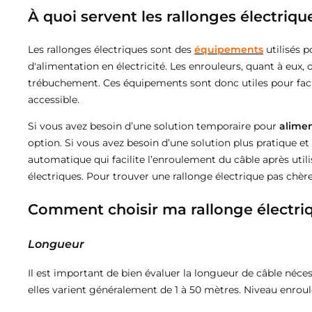
tade
de dérivation
ostats Connectés pour Radiateur Électrique
teries de secours
ED hexagonal
À quoi servent les rallonges électriqu
ôleurs & accessoires
Balises LED
s étanches
mpes LED Rechargeables
ED Hexagonal sur mesure
& urbain
cteurs pour Rubans LED
s & passerelles
Les rallonges électriques sont des
équipements
utilisés p
Balises LED pour Escalier
d'alimentation en électricité. Les enrouleurs, quant à eux
lic
rs de mouvement étanches
pes Torches
t led hexagonal
ommandes LED & Contrôleurs RGB
s Connectées
Balises LED Extérieures
trébuchement. Ces équipements sont donc utiles pour facilite
solaires
teurs étanches
pes Torches Rechargeables
ED hexagonal pour garage
accessible.
ôleurs LED Wifi
prises Connectées
Si vous avez besoin d’une solution temporaire pour
alimen
age public
Étanches
ôleurs Ruban LED
relles Zigbee
illage
fichage & enseignes
option. Si vous avez besoin d’une solution plus pratique e
our mat
ormateurs 220V - 12V Étanches
automatique qui facilite l’enroulement du câble après utili
teurs Secteur & Amplificateurs
relles Wifi
rnevis Testeurs
rans Publicitaires LED
électriques. Pour trouver une rallonge électrique pas chèr
ormateurs 220V - 24V Étanches
grammateurs Journaliers
seignes lumineuses led
tier
Comment choisir ma rallonge électri
ier
odules à LED pour Enseignes Lumineuses
Longueur
our Chantier
lairage de secours
Il est important de bien évaluer la longueur de câble néces
antier
AES - Blocs de secours
elles varient généralement de 1 à 50 mètres. Niveau enroul