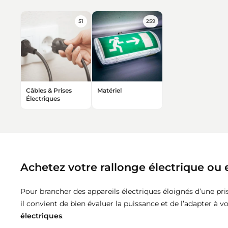
TEX
lactites
CCT
 LED Solaires
longes électriques & Enrouleurs
anneaux LED CCT
teurs de plafond LED
és LED encastrables
rupteurs Volet Roulant Connectés
Suspensions style industriel
51
259
EX
ED Extra Plats - Downlights
es Extérieures Solaires
dons d'Alimentation Électrique avec Interrupteur
anneaux LED Dimmables
lés Aluminium 2m pour Rubans LED
es Interrupteurs Connectés
use
lles
Suspensions Filaires
oires
des LED Solaires
ptateurs secteurs
anneaux LED Sans Flicker
lés Aluminium 1m pour Rubans LED
es Interrupteurs Wifi
sants
oires
V
rmateurs pour Dalles & Panneaux LED
Suspensions Géométriques
es Solaires
nneaux LED Backlit (Rétroéclairés)
issants
e
ormateurs pour Spot LED
és LED Angle
es Interrupteurs Zigbee
ection & capteurs
couleur
n Panneaux LED Plafond - Supports
Suspensions Naturelles
Câbles & Prises
Matériel
ge Public Solaire
anneaux LED UGR<19
iels
és Aluminium Noirs
teurs Connectés
tecteurs de Mouvements
Électriques
B
Suspensions ampoules
nneaux LED Slim (Edge-lit)
500W
rupteurs Sans Fil
teurs de Luminosité
iers extérieurs
santes
Guirlandes LED
 flexibles
Suspensions Ampoules E27
750W
iers Extérieurs
teurs de Mouvement Extérieurs
spensions linéaires
rs pour Guirlandes LED
 LED flexibles 24V
mostats
Suspensions Ampoules GU10
1000W
niers Extérieurs Détecteur de Mouvement
ecteurs d'Ouverture de Porte
uspensions Linéaires LED
Achetez votre rallonge électrique ou 
 LED flexibles 220V
ostats Wi-Fi
les & Douilles
Suspensions Doubles
1250W
iers IP65
spensions Linéaires Interconnectables
 LED flexibles 24V Connectés
 Thermostatiques Connectées
urité & secours
Pour brancher des appareils électriques éloignés d’une pris
Suspensions Simples
il convient de bien évaluer la puissance et de l’adapter à v
1500W
nnecteurs Suspensions Linéaires Interconnectables
oires pour Néons LED flexibles
 Thermostatiques Zigbee
S - Blocs de secours
el électrique étanche
électriques
.
Balises