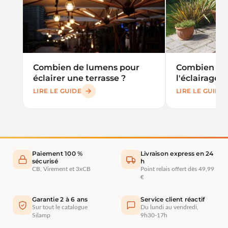
Combien de lumens pour
Combien de
éclairer une terrasse ?
l'éclairage e
LIRE LE GUIDE
LIRE LE GUIDE
Paiement 100 %
Livraison express en 24
sécurisé
h
CB, Virement et 3xCB
Point relais offert dès 49,99
€
Garantie 2 à 6 ans
Service client réactif
Sur tout le catalogue
Du lundi au vendredi,
Silamp
9h30-17h