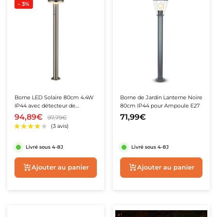
- 3%
★★★★★
★★★★★
(1 avis)
Borne LED Solaire 80cm 4.4W
Borne de Jardin Lanterne Noire
IP44 avec détecteur de
80cm IP44 pour Ampoule E27
présence
94,89€
71,99€
97,79€
Livré sous 4-8J
Livré sous 4-8J
Ajouter au panier
Ajouter au panie