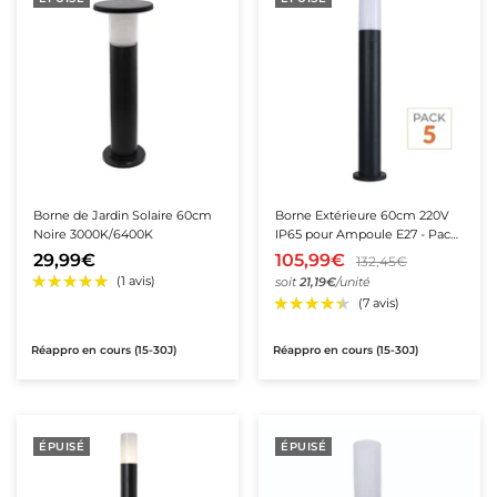
★★★★★
★★★★★
(1 avis)
Borne de Jardin Solaire 60cm
Borne Extérieure 60cm 220V
Noire 3000K/6400K
IP65 pour Ampoule E27 - Pack
de 5
29,99€
105,99€
132,45€
soit
21,19€
/unité
Réappro en cours (15-30J)
Réappro en cours (15-30J)
ÉPUISÉ
ÉPUISÉ