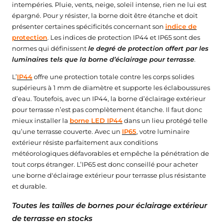
intempéries. Pluie, vents, neige, soleil intense, rien ne lui est
★★★★★
★★★★★
(15 avis)
épargné. Pour y résister, la borne doit être étanche et doit
présenter certaines spécificités concernant son
indice de
protection
. Les indices de protection IP44 et IP65 sont des
normes qui définissent
le degré de protection offert par les
luminaires tels que la borne d’éclairage pour terrasse
.
L’
IP44
offre une protection totale contre les corps solides
supérieurs à 1 mm de diamètre et supporte les éclaboussures
d’eau. Toutefois, avec un IP44, la borne d’éclairage extérieur
pour terrasse n’est pas complètement étanche. Il faut donc
mieux installer la
borne LED IP44
dans un lieu protégé telle
qu’une terrasse couverte. Avec un
IP65
, votre luminaire
extérieur résiste parfaitement aux conditions
météorologiques défavorables et empêche la pénétration de
tout corps étranger. L’IP65 est donc conseillé pour acheter
une borne d'éclairage extérieur pour terrasse plus résistante
et durable.
Toutes les tailles de bornes pour éclairage extérieur
de terrasse en stocks