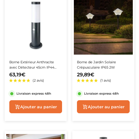
★★★★★
★★★★★
(7 avis)
Borne Extérieur Anthracite
Borne de Jardin Solaire
avec Détecteur 45cm IP44
Crépusculaire IP65 2W
pour Ampoule E27
63,19€
29,89€
Livraison express 48h
Livraison express 48h
Ajouter au panier
Ajouter au panie