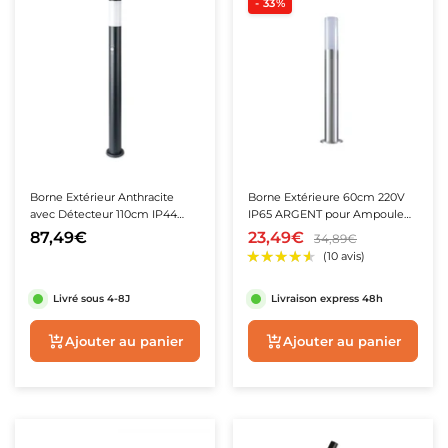
- 33%
Borne Extérieur Anthracite
Borne Extérieure 60cm 220V
avec Détecteur 110cm IP44
IP65 ARGENT pour Ampoule
pour Ampoule E27
E27
87,49€
23,49€
34,89€
Livré sous 4-8J
Livraison express 48h
Ajouter au panier
Ajouter au panie
★★★★★
★★★★★
★★★★★
★★★★★
(2 avis)
(1 avis)