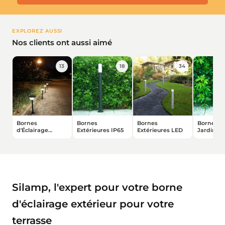
EXPLOREZ AUSSI
Nos clients ont aussi aimé
13
18
34
Bornes
Bornes
Bornes
Bornes L
d'Éclairage
Extérieures IP65
Extérieures LED
Jardin
Extérieur pour
Piscine
★★★★★
★★★★★
(1 avis)
★★★★★
★★★★★
(7 avis)
Silamp, l'expert pour votre borne
d'éclairage extérieur pour votre
terrasse