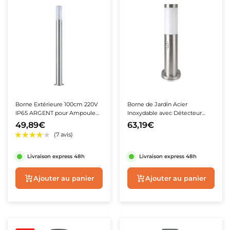
Borne Extérieure 100cm 220V
Borne de Jardin Acier
IP65 ARGENT pour Ampoule
Inoxydable avec Détecteur
E27
45cm IP44 pour Ampoule E27
49,89€
63,19€
Livraison express 48h
Livraison express 48h
Ajouter au panier
Ajouter au panie