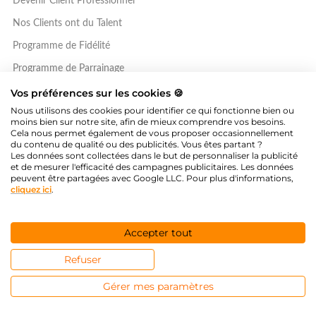
Devenir Client Professionnel
Nos Clients ont du Talent
Programme de Fidélité
Programme de Parrainage
Vos préférences sur les cookies 🍪
SERVICE CLIENT
Nous utilisons des cookies pour identifier ce qui fonctionne bien ou
moins bien sur notre site, afin de mieux comprendre vos besoins.
Cela nous permet également de vous proposer occasionnellement
Devis sur mesure
du contenu de qualité ou des publicités. Vous êtes partant ?
Les données sont collectées dans le but de personnaliser la publicité
Formulaire de contact
et de mesurer l'efficacité des campagnes publicitaires. Les données
peuvent être partagées avec Google LLC. Pour plus d'informations,
Formulaire de SAV
cliquez ici
.
Annuler une commande
Accepter tout
9
21 106 avis publiés
/10
Refuser
Société des Avis Garantis
Gérer mes paramètres
EcoVadis Bronze 2026
Évaluation RSE — 67/100, top 35 %