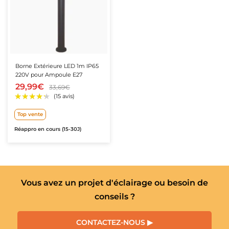
Borne Extérieure LED 1m IP65
220V pour Ampoule E27
29,99€
33,69€
Top vente
★★★★★
★★★★★
(5 avis)
Réappro en cours (15-30J)
Vous avez un projet d'éclairage ou besoin de
conseils ?
CONTACTEZ-NOUS ▶