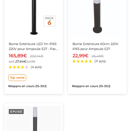
★★★★★
★★★★★
(10 avis
Borne Extérieure LED 1m IP65
Borne Extérieure 60cm 220V
220V pour Ampoule E27 - Pack
IP65 pour Ampoule E27
de 6
165,89€
22,99€
202,14€
26,49€
soit
27,64€
/unité
Top vente
Réappro en cours (15-30J)
Réappro en cours (15-30J)
ÉPUISÉ