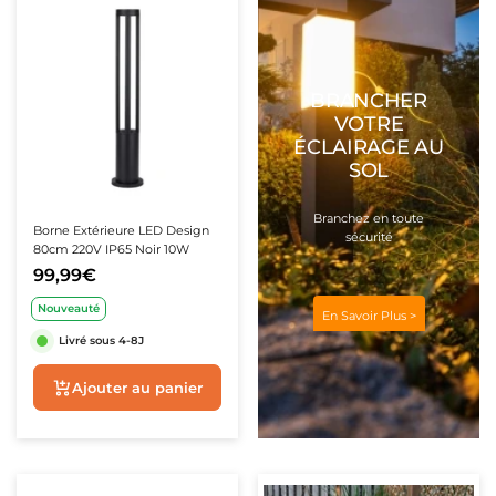
teur de Chantier
atteries de secours
ampes LED Rechargeables
BRANCHER
VOTRE
ÉCLAIRAGE AU
SOL
Branchez en toute
Borne Extérieure LED Design
sécurité
80cm 220V IP65 Noir 10W
99,99€
Nouveauté
En Savoir Plus >
★★★★★
★★★★★
(1 avis)
Livré sous 4-8J
Ajouter au panier