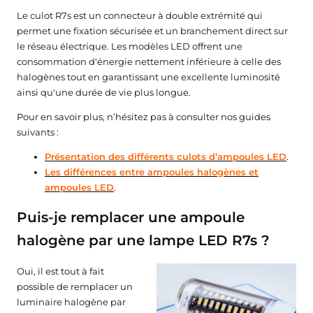
teur de Chantier
atteries de secours
Le culot R7s est un connecteur à double extrémité qui
permet une fixation sécurisée et un branchement direct sur
ampes LED Rechargeables
le réseau électrique. Les modèles LED offrent une
consommation d'énergie nettement inférieure à celle des
halogènes tout en garantissant une excellente luminosité
ainsi qu'une durée de vie plus longue.
Pour en savoir plus, n’hésitez pas à consulter nos guides
suivants :
Présentation des différents culots d’ampoules LED
.
Les différences entre ampoules halogènes et
ampoules LED
.
Puis-je remplacer une ampoule
halogène par une lampe LED R7s ?
Oui, il est tout à fait
possible de remplacer un
luminaire halogène par