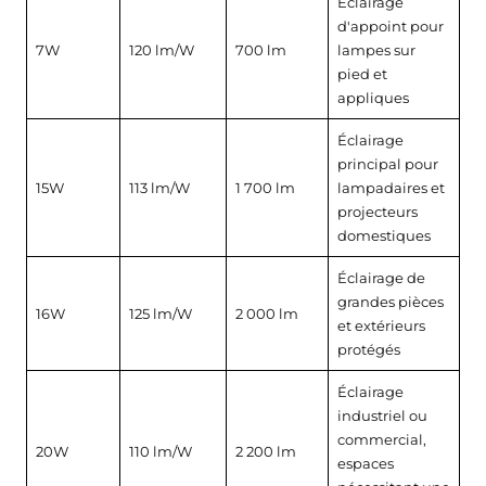
Éclairage
d'appoint pour
7W
120 lm/W
700 lm
lampes sur
pied et
appliques
Éclairage
principal pour
15W
113 lm/W
1 700 lm
lampadaires et
projecteurs
domestiques
Éclairage de
grandes pièces
16W
125 lm/W
2 000 lm
et extérieurs
protégés
Éclairage
industriel ou
commercial,
20W
110 lm/W
2 200 lm
espaces