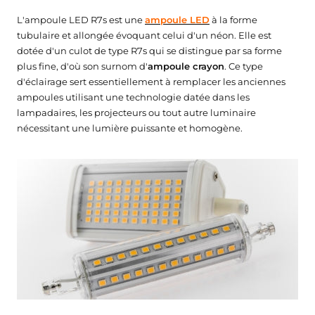
stade
 de dérivation
mostats Connectés pour Radiateur Électrique
tteries de secours
ED hexagonal
ôleurs & accessoires
Balises LED
L'ampoule LED R7s est une
ampoule LED
à la forme
tubulaire et allongée évoquant celui d'un néon. Elle est
rs étanches
mpes LED Rechargeables
ED Hexagonal sur mesure
 & urbain
ecteurs pour Rubans LED
es & passerelles
Balises LED pour Escalier
dotée d'un culot de type R7s qui se distingue par sa forme
plus fine, d'où son surnom d'
ampoule crayon
. Ce type
blic
urs de mouvement étanches
mpes Torches
it led hexagonal
commandes LED & Contrôleurs RGB
es Connectées
Balises LED Extérieures
d'éclairage sert essentiellement à remplacer les anciennes
ampoules utilisant une technologie datée dans les
 solaires
cteurs étanches
mpes Torches Rechargeables
ED hexagonal pour garage
ôleurs LED Wifi
iprises Connectées
lampadaires, les projecteurs ou tout autre luminaire
nécessitant une lumière puissante et homogène.
rage public
 Étanches
rôleurs Ruban LED
erelles Zigbee
tillage
ffichage & enseignes
our mat
formateurs 220V - 12V Étanches
ateurs Secteur & Amplificateurs
erelles Wifi
urnevis Testeurs
crans Publicitaires LED
formateurs 220V - 24V Étanches
ogrammateurs Journaliers
nseignes lumineuses led
ntier
tier
odules à LED pour Enseignes Lumineuses
pour Chantier
clairage de secours
hantier
AES - Blocs de secours