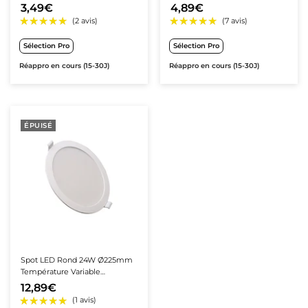
Transformateur Intégré
Transformateur Intégré
3,49€
4,89€
Sélection Pro
Sélection Pro
Réappro en cours (15-30J)
Réappro en cours (15-30J)
ÉPUISÉ
Spot LED Rond 24W Ø225mm
Température Variable
Dimmable -
12,89€
3000K/4000K/6500K