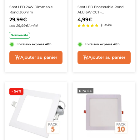
Spot LED 24W Dimmable
Spot LED Encastrable Rond
Rond 300mm
ALU 6W CCT -
★★★★★
★★★★★
★★★★★
★★★★★
(1 avis)
(1 avis)
3000K/4000K/6500K
29,99€
4,99€
soit
29,99€
/unité
Nouveauté
Livraison express 48h
Livraison express 48h
Aperçu rapide
Ajouter au panie
ÉPUISÉ
- 54%