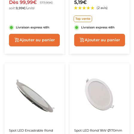
Transformateur Intégré - Pack
3000K/4000K/6500K
Dès
99,99€
5,19€
★★★★★
★★★★★
177,99€
(17 avis)
de 10
soit
9,99€
/unité
★★★★★
★★★★★
(7 avis)
Top vente
Livraison express 48h
Livraison express 48h
Aperçu rapide
Ajouter au panie
Spot LED Encastrable Rond
Spot LED Rond 18W Ø170mm