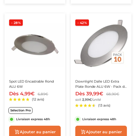
teur de Chantier
atteries de secours
ampes LED Rechargeables
- 28%
- 42%
Spot LED Encastrable Rond
Downlight Dalle LED Extra
ALU 6W
Plate Ronde ALU 6W - Pack de
10
Dès
4,99€
Dès
39,99€
6,89€
68,90€
soit
3,99€
/unité
★★★★★
★★★★★
(13 avis
Sélection Pro
★★★★★
★★★★★
(15 avis)
Livraison express 48h
Livraison express 48h
Aperçu rapide
Aperçu rapide