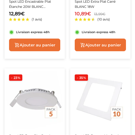
Spot LED Encastrable Plat
Spot LED Extra Plat Carré
Étanche 20W BLANC
BLANC 18W
Transformateur Intégré
12,89€
10,89€
13,99€
Livraison express 48h
Livraison express 48h
Aperçu rapide
Aperçu rapide
- 23%
- 35%
★★★★★
★★★★★
(2 avis)