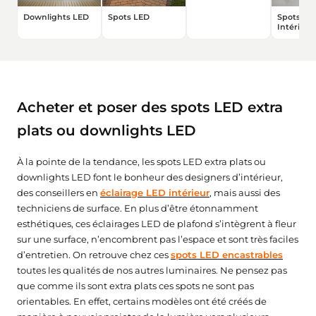
Downlights LED
Spots LED
Spots LE
Intérieur
Acheter et poser des spots LED extra
plats ou downlights LED
★★★★★
★★★★★
★★★★★
★★★★★
(2 avis)
(1 avis)
À la pointe de la tendance, les spots LED extra plats ou
downlights LED font le bonheur des designers d’intérieur,
des conseillers en
éclairage LED intérieur
, mais aussi des
techniciens de surface. En plus d’être étonnamment
esthétiques, ces éclairages LED de plafond s’intègrent à fleur
sur une surface, n’encombrent pas l’espace et sont très faciles
d’entretien. On retrouve chez ces
spots LED encastrables
toutes les qualités de nos autres luminaires. Ne pensez pas
que comme ils sont extra plats ces spots ne sont pas
orientables. En effet, certains modèles ont été créés de