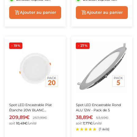
Ajouter au panier
Ajouter au panie
- 19%
- 27%
Spot LED Encastrable Plat
Spot LED Encastrable Rond
Étanche 20W BLANC
ALU 12W - Pack de 5
Transformateur Intégré - Pack
209,89€
38,89€
257,99€
53,59€
de 20
soit
10,49€
/unité
soit
7,77€
/unité
★★★★★
★★★★★
(1 avis)
★★★★★
★★★★★
(10 avis