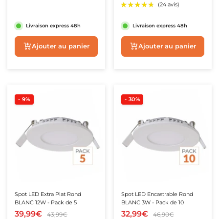
Livraison express 48h
Livraison express 48h
Ajouter au panier
Aperçu rapide
- 9%
- 30%
★★★★★
★★★★★
(5 avis)
★★★★★
★★★★★
(1 avis)
Spot LED Extra Plat Rond
Spot LED Encastrable Rond
BLANC 12W - Pack de 5
BLANC 3W - Pack de 10
39,99€
32,99€
43,99€
46,90€