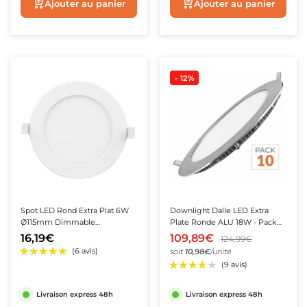
Aperçu rapide
Aperçu rapide
★★★★★
★★★★★
(12 avis)
★★★★★
★★★★★
(13 avis
- 12%
Spot LED Rond Extra Plat 6W
Downlight Dalle LED Extra
Ø115mm Dimmable
Plate Ronde ALU 18W - Pack
Température Variable -
de 10
16,19€
109,89€
124,99€
3000K/4000K/6500K
soit
10,98€
/unité
Livraison express 48h
Livraison express 48h