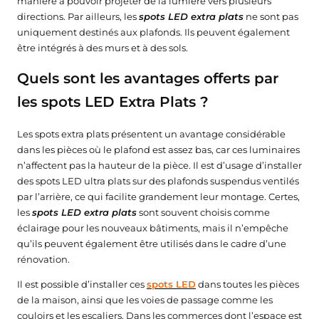
manière à pouvoir projeter de la lumière vers plusieurs
directions. Par ailleurs, les
spots LED extra plats
ne sont pas
uniquement destinés aux plafonds. Ils peuvent également
être intégrés à des murs et à des sols.
Quels sont les avantages offerts par
les spots LED Extra Plats ?
Les spots extra plats présentent un avantage considérable
dans les pièces où le plafond est assez bas, car ces luminaires
n’affectent pas la hauteur de la pièce. Il est d’usage d’installer
des spots LED ultra plats sur des plafonds suspendus ventilés
par l’arrière, ce qui facilite grandement leur montage. Certes,
les
spots LED extra plats
sont souvent choisis comme
★★★★★
★★★★★
★★★★★
★★★★★
(1 avis)
(1 avis)
éclairage pour les nouveaux bâtiments, mais il n’empêche
qu’ils peuvent également être utilisés dans le cadre d’une
rénovation.
Il est possible d’installer ces
spots LED
dans toutes les pièces
de la maison, ainsi que les voies de passage comme les
couloirs et les escaliers. Dans les commerces dont l’espace est