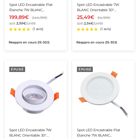
Spot LED Encastrable Plat
Spot LED Encastrable 7W
Étanche 7W BLANC
BLANC Orientable 30°
Transformateur Intégré - Pack
Transformateur Intégré - Pack
199,89€
25,49€
244,99€
34,99€
de 50
de 10
soit
3,99€
/unité
soit
2,54€
/unité
Réappro en cours (15-30J)
Réappro en cours (15-30J)
ÉPUISÉ
ÉPUISÉ
★★★★★
★★★★★
★★★★★
★★★★★
(6 avis)
(8 avis)
Spot LED Encastrable 7W
Spot LED Encastrable Plat
BLANC Orientable 30°
Étanche 7W BLANC