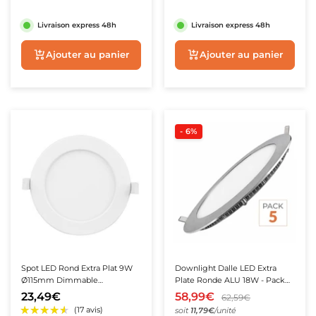
Livraison express 48h
Livraison express 48h
Aperçu rapide
Ajouter au panie
★★★★★
★★★★★
★★★★★
★★★★★
(2 avis)
(3 avis)
- 6%
Spot LED Rond Extra Plat 9W
Downlight Dalle LED Extra
Ø115mm Dimmable
Plate Ronde ALU 18W - Pack
Température Variable -
de 5
23,49€
58,99€
62,59€
3000K/4000K/6500K
soit
11,79€
/unité