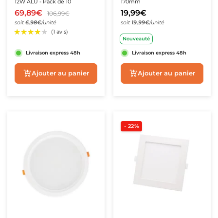
12W ALU - Pack de 10
170mm
69,89€
19,99€
106,99€
soit
6,98€
/unité
soit
19,99€
/unité
Nouveauté
Livraison express 48h
Livraison express 48h
Aperçu rapide
Aperçu rapide
- 22%
★★★★★
★★★★★
★★★★★
★★★★★
(4 avis)
(3 avis)