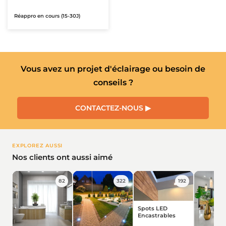
Réappro en cours (15-30J)
★★★★★
★★★★★
(1 avis)
Vous avez un projet d'éclairage ou besoin de
conseils ?
CONTACTEZ-NOUS ▶
EXPLOREZ AUSSI
Nos clients ont aussi aimé
82
322
192
Spots LED
Encastrables