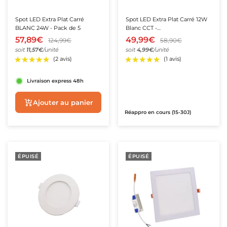
Spot LED Extra Plat Carré
Spot LED Extra Plat Carré 12W
BLANC 24W - Pack de 5
Blanc CCT -
3000K/4000K/6000K - Pack de
57,89€
49,99€
124,99€
58,90€
10
soit
11,57€
/unité
soit
4,99€
/unité
Livraison express 48h
★★★★★
★★★★★
(1 avis)
Aperçu rapide
Réappro en cours (15-30J)
ÉPUISÉ
ÉPUISÉ