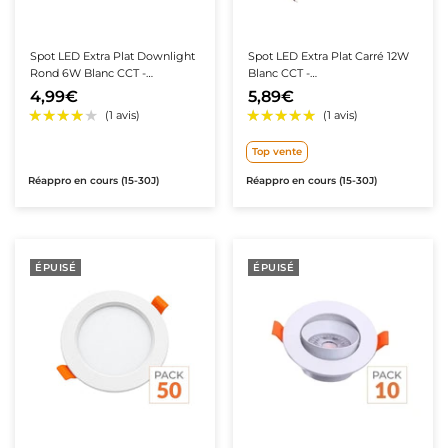
Spot LED Extra Plat Downlight
Spot LED Extra Plat Carré 12W
Rond 6W Blanc CCT -
Blanc CCT -
3000K/4000K/6000K
3000K/4000K/6000K
4,99€
5,89€
Top vente
Réappro en cours (15-30J)
Réappro en cours (15-30J)
ÉPUISÉ
ÉPUISÉ
★★★★★
★★★★★
★★★★★
★★★★★
(1 avis)
(10 avis