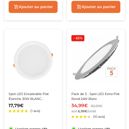
Ajouter au panier
Aperçu rapide
- 62%
★★★★★
★★★★★
(8 avis)
★★★★★
★★★★★
(4 avis)
Spot LED Encastrable Plat
Pack de 5 - Spot LED Extra Plat
Étanche 30W BLANC
Rond 24W Blanc
Transformateur Intégré
17,79€
34,99€
92,59€
soit
6,99€
/unité
Livraison express 48h
Livraison express 48h