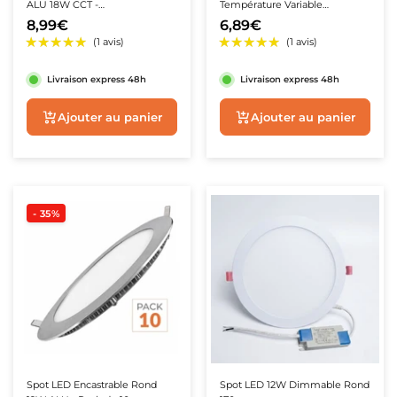
ALU 18W CCT -
Température Variable
3000K/4000K/6500K
Dimmable -
8,99€
6,89€
3000K/4000K/6500K
Livraison express 48h
Livraison express 48h
★★★★★
★★★★★
Ajouter au panier
Ajouter au panie
(24 avis
- 35%
Spot LED Encastrable Rond
Spot LED 12W Dimmable Rond