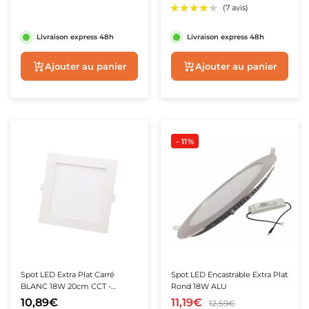
Livraison express 48h
Livraison express 48h
Ajouter au panier
Aperçu rapide
- 11%
★★★★★
★★★★★
(1 avis)
Spot LED Extra Plat Carré
Spot LED Encastrable Extra Plat
BLANC 18W 20cm CCT -
Rond 18W ALU
3000K/4000K/6000K
10,89€
11,19€
12,59€