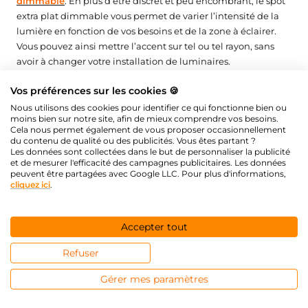
dimmable
. En plus d’être discret et peu encombrant, le spot
extra plat dimmable vous permet de varier l’intensité de la
lumière en fonction de vos besoins et de la zone à éclairer.
Vous pouvez ainsi mettre l’accent sur tel ou tel rayon, sans
avoir à changer votre installation de luminaires.
Comment choisir son spot extra plat ?
Vos préférences sur les cookies 🍪
Nous utilisons des cookies pour identifier ce qui fonctionne bien ou
moins bien sur notre site, afin de mieux comprendre vos besoins.
Les spots LED extra plats proposés sur silamp.fr se déclinent
Cela nous permet également de vous proposer occasionnellement
en plusieurs formes. Pour créer votre éclairage par spot LED,
du contenu de qualité ou des publicités. Vous êtes partant ?
vous n’avez que l’embarras du choix.
Les données sont collectées dans le but de personnaliser la publicité
et de mesurer l'efficacité des campagnes publicitaires. Les données
peuvent être partagées avec Google LLC. Pour plus d'informations,
Bien que le downlight LED soit d’une esthétique sobre et
cliquez ici
.
minimaliste, son apparence est très importante. Ce n’est
qu’une fois posé sur le plafond que la véritable beauté du
spot encastrable au plafond extra plat 220V est révélée. Les
Accepter tout
critères qui vous permettent de mieux choisir vos spots extra
plats sont les suivants :
Refuser
La forme : la majorité des spots LED extra plats sont
Gérer mes paramètres
ronds, mais on les retrouve également sous la forme
carrée, rectangulaire ou losange.