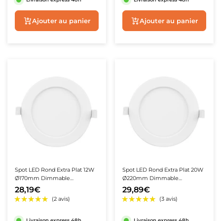
Aperçu rapide
Aperçu rapide
★★★★★
★★★★★
(6 avis)
★★★★★
★★★★★
(9 avis)
Spot LED Rond Extra Plat 12W
Spot LED Rond Extra Plat 20W
Ø170mm Dimmable
Ø220mm Dimmable
Température Variable -
Température Variable -
28,19€
29,89€
3000K/4000K/6500K
3000K/4000K/6500K
Livraison express 48h
Livraison express 48h