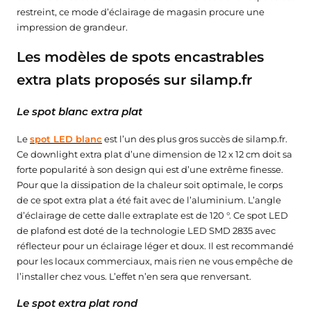
restreint, ce mode d’éclairage de magasin procure une
impression de grandeur.
Les modèles de spots encastrables
extra plats proposés sur silamp.fr
Le spot blanc extra plat
Le
spot LED blanc
est l’un des plus gros succès de silamp.fr.
Ce downlight extra plat d’une dimension de 12 x 12 cm doit sa
forte popularité à son design qui est d’une extrême finesse.
Pour que la dissipation de la chaleur soit optimale, le corps
de ce spot extra plat a été fait avec de l’aluminium. L’angle
d’éclairage de cette dalle extraplate est de 120 °. Ce spot LED
de plafond est doté de la technologie LED SMD 2835 avec
réflecteur pour un éclairage léger et doux. Il est recommandé
pour les locaux commerciaux, mais rien ne vous empêche de
★★★★★
★★★★★
★★★★★
★★★★★
(1 avis)
(1 avis)
l’installer chez vous. L’effet n’en sera que renversant.
Le spot extra plat rond