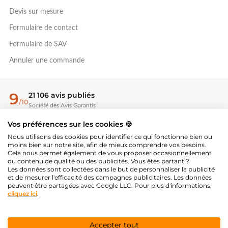
Devis sur mesure
Formulaire de contact
Formulaire de SAV
Annuler une commande
9
21 106 avis publiés
/10
Société des Avis Garantis
Vos préférences sur les cookies 🍪
EcoVadis Bronze 2026
Nous utilisons des cookies pour identifier ce qui fonctionne bien ou
Évaluation RSE — 67/100, top 35 %
moins bien sur notre site, afin de mieux comprendre vos besoins.
Cela nous permet également de vous proposer occasionnellement
du contenu de qualité ou des publicités. Vous êtes partant ?
Les données sont collectées dans le but de personnaliser la publicité
®
Great Place To Work
et de mesurer l'efficacité des campagnes publicitaires. Les données
Employeur certifié 2026-2027
peuvent être partagées avec Google LLC. Pour plus d'informations,
cliquez ici
.
PAIEMENT SÉCURISÉ
Accepter tout
Valider