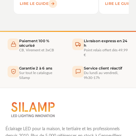
contre le gaspillage
LIRE LE GUIDE
LIRE LE GUIDE
d'énergie
Paiement 100 %
Livraison express en 24
sécurisé
h
CB, Virement et 3xCB
Point relais offert dès 49,99
€
Garantie 2 à 6 ans
Service client réactif
Sur tout le catalogue
Du lundi au vendredi,
Silamp
9h30-17h
Éclairage LED pour la maison, le tertiaire et les professionnels
depuis 2010. Plus de 5 000 références en stock à Gennevilliers.