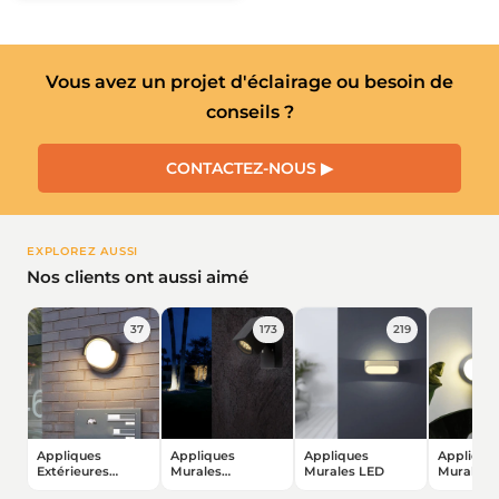
teur de Chantier
atteries de secours
ampes LED Rechargeables
Vous avez un projet d'éclairage ou besoin de
conseils ?
CONTACTEZ-NOUS ▶
EXPLOREZ AUSSI
Nos clients ont aussi aimé
37
173
219
Appliques
Appliques
Appliques
Applique
Extérieures
Murales
Murales LED
Murales 
Rondes
Extérieures LED