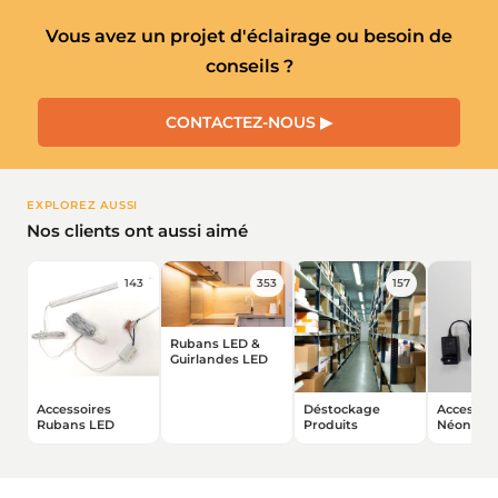
Vous avez un projet d'éclairage ou besoin de
conseils ?
CONTACTEZ-NOUS ▶
★★★★★
★★★★★
★★★★★
★★★★★
(7 avis)
(1 avis)
EXPLOREZ AUSSI
Nos clients ont aussi aimé
143
353
157
Rubans LED &
Guirlandes LED
Accessoires
Déstockage
Accessoir
Rubans LED
Produits
Néons L
Flexibles