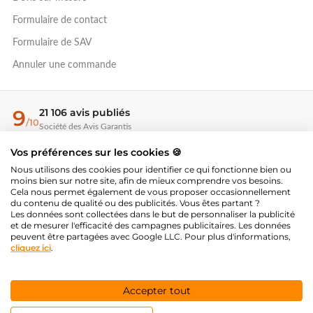
Formulaire de contact
Formulaire de SAV
Annuler une commande
9
21 106 avis publiés
/10
Société des Avis Garantis
Vos préférences sur les cookies 🍪
EcoVadis Bronze 2026
Nous utilisons des cookies pour identifier ce qui fonctionne bien ou
Évaluation RSE — 67/100, top 35 %
moins bien sur notre site, afin de mieux comprendre vos besoins.
Cela nous permet également de vous proposer occasionnellement
du contenu de qualité ou des publicités. Vous êtes partant ?
Les données sont collectées dans le but de personnaliser la publicité
®
Great Place To Work
et de mesurer l'efficacité des campagnes publicitaires. Les données
Employeur certifié 2026-2027
peuvent être partagées avec Google LLC. Pour plus d'informations,
cliquez ici
.
PAIEMENT SÉCURISÉ
Accepter tout
Valider
Pays