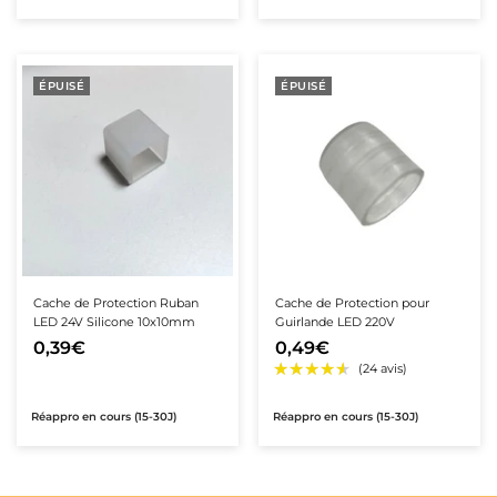
★★★★★
★★★★★
(28 avis
★★★★★
★★★★★
(9 avis)
ÉPUISÉ
ÉPUISÉ
Cache de Protection Ruban
Cache de Protection pour
LED 24V Silicone 10x10mm
Guirlande LED 220V
0,39€
0,49€
Réappro en cours (15-30J)
Réappro en cours (15-30J)