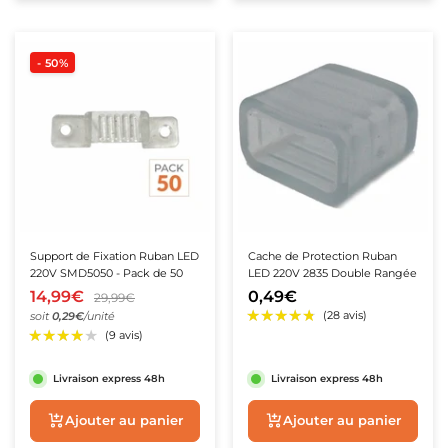
teur de Chantier
atteries de secours
ampes LED Rechargeables
- 50%
Support de Fixation Ruban LED
Cache de Protection Ruban
220V SMD5050 - Pack de 50
LED 220V 2835 Double Rangée
14,99€
0,49€
29,99€
soit
0,29€
/unité
★★★★★
★★★★★
(40 avis)
★★★★★
★★★★★
(2 avis)
Livraison express 48h
Livraison express 48h
Ajouter au panier
Ajouter au panie