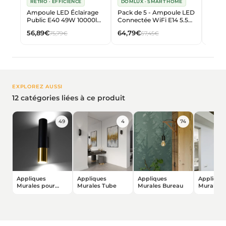
RETRO · EFFICIENCE
DOMLUX · SMART HOME
RETR
Ampoule LED Éclairage
Pack de 5 - Ampoule LED
Ampou
Public E40 49W 10000lm
Connectée WiFi E14 5.5W
Publi
- Haute Luminosité
RGBW C37
56,89€
64,79€
30,7
75,79€
67,45€
200lm/W
EXPLOREZ AUSSI
12 catégories liées à ce produit
49
4
74
Appliques
Appliques
Appliques
Applique
Murales pour
Murales Tube
Murales Bureau
Murales 
Ampoule