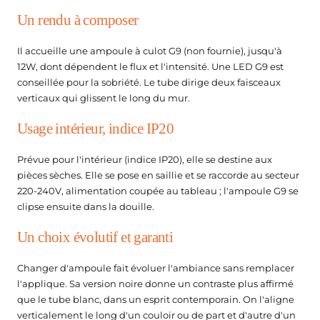
teur de Chantier
atteries de secours
Un rendu à composer
ampes LED Rechargeables
Il accueille une ampoule à culot G9 (non fournie), jusqu'à
12W, dont dépendent le flux et l'intensité. Une LED G9 est
conseillée pour la sobriété. Le tube dirige deux faisceaux
verticaux qui glissent le long du mur.
Usage intérieur, indice IP20
Prévue pour l'intérieur (indice IP20), elle se destine aux
pièces sèches. Elle se pose en saillie et se raccorde au secteur
220-240V, alimentation coupée au tableau ; l'ampoule G9 se
clipse ensuite dans la douille.
Un choix évolutif et garanti
Changer d'ampoule fait évoluer l'ambiance sans remplacer
l'applique. Sa version noire donne un contraste plus affirmé
que le tube blanc, dans un esprit contemporain. On l'aligne
verticalement le long d'un couloir ou de part et d'autre d'un