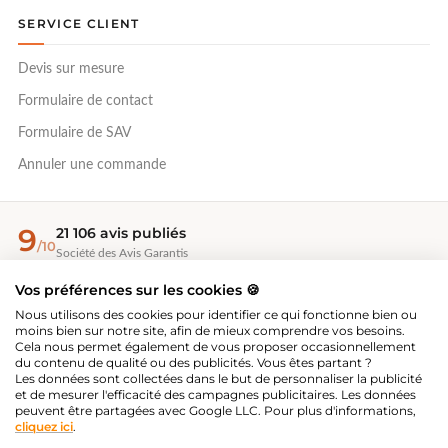
SERVICE CLIENT
Devis sur mesure
Formulaire de contact
Formulaire de SAV
Annuler une commande
9
21 106 avis publiés
/10
Société des Avis Garantis
Vos préférences sur les cookies 🍪
EcoVadis Bronze 2026
Nous utilisons des cookies pour identifier ce qui fonctionne bien ou
Évaluation RSE — 67/100, top 35 %
moins bien sur notre site, afin de mieux comprendre vos besoins.
Cela nous permet également de vous proposer occasionnellement
du contenu de qualité ou des publicités. Vous êtes partant ?
Les données sont collectées dans le but de personnaliser la publicité
®
Great Place To Work
et de mesurer l'efficacité des campagnes publicitaires. Les données
Employeur certifié 2026-2027
peuvent être partagées avec Google LLC. Pour plus d'informations,
cliquez ici
.