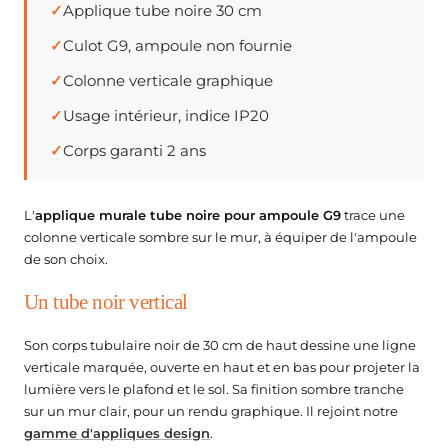
stade
✓
Applique tube noire 30 cm
 de dérivation
mostats Connectés pour Radiateur Électrique
tteries de secours
ED hexagonal
ôleurs & accessoires
Balises LED
✓
Culot G9, ampoule non fournie
rs étanches
mpes LED Rechargeables
ED Hexagonal sur mesure
 & urbain
ecteurs pour Rubans LED
es & passerelles
Balises LED pour Escalier
✓
Colonne verticale graphique
blic
urs de mouvement étanches
mpes Torches
it led hexagonal
commandes LED & Contrôleurs RGB
es Connectées
Balises LED Extérieures
✓
Usage intérieur, indice IP20
 solaires
cteurs étanches
mpes Torches Rechargeables
ED hexagonal pour garage
ôleurs LED Wifi
iprises Connectées
✓
Corps garanti 2 ans
rage public
 Étanches
rôleurs Ruban LED
erelles Zigbee
tillage
ffichage & enseignes
L'
applique murale tube noire pour ampoule G9
trace une
our mat
formateurs 220V - 12V Étanches
ateurs Secteur & Amplificateurs
erelles Wifi
urnevis Testeurs
crans Publicitaires LED
colonne verticale sombre sur le mur, à équiper de l'ampoule
de son choix.
formateurs 220V - 24V Étanches
ogrammateurs Journaliers
nseignes lumineuses led
ntier
Un tube noir vertical
tier
odules à LED pour Enseignes Lumineuses
Son corps tubulaire noir de 30 cm de haut dessine une ligne
pour Chantier
verticale marquée, ouverte en haut et en bas pour projeter la
clairage de secours
lumière vers le plafond et le sol. Sa finition sombre tranche
hantier
sur un mur clair, pour un rendu graphique. Il rejoint notre
AES - Blocs de secours
gamme d'appliques design
.