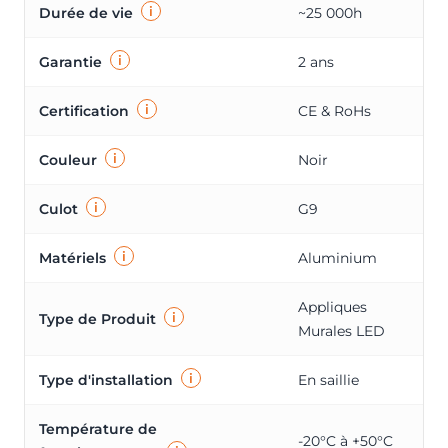
i
Durée de vie
~25 000h
i
Garantie
2 ans
i
Certification
CE & RoHs
i
Couleur
Noir
i
Culot
G9
i
Matériels
Aluminium
Appliques
i
Type de Produit
Murales LED
i
Type d'installation
En saillie
Température de
-20°C à +50°C