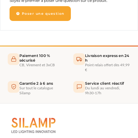
Soyez le premier à poser une question sur ce produit.
Poser une question
Paiement 100 %
Livraison express en 24
sécurisé
h
CB, Virement et 3xCB
Point relais offert dès 49,99
€
Garantie 2 à 6 ans
Service client réactif
Sur tout le catalogue
Du lundi au vendredi,
Silamp
9h30-17h