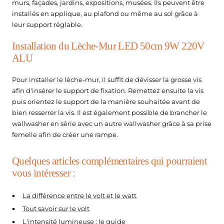
stade
murs, façades, jardins, expositions, musées. Ils peuvent être
 de dérivation
mostats Connectés pour Radiateur Électrique
tteries de secours
ED hexagonal
ôleurs & accessoires
Balises LED
installés en applique, au plafond ou même au sol grâce à
leur support réglable.
rs étanches
mpes LED Rechargeables
ED Hexagonal sur mesure
 & urbain
ecteurs pour Rubans LED
es & passerelles
Balises LED pour Escalier
Installation du Lèche-Mur LED 50cm 9W 220V
blic
urs de mouvement étanches
mpes Torches
it led hexagonal
commandes LED & Contrôleurs RGB
es Connectées
ALU
Balises LED Extérieures
 solaires
cteurs étanches
mpes Torches Rechargeables
ED hexagonal pour garage
ôleurs LED Wifi
iprises Connectées
Pour installer le lèche-mur, il suffit de dévisser la grosse vis
afin d'insérer le support de fixation. Remettez ensuite la vis
rage public
 Étanches
rôleurs Ruban LED
erelles Zigbee
tillage
ffichage & enseignes
puis orientez le support de la manière souhaitée avant de
bien resserrer la vis. Il est également possible de brancher le
our mat
formateurs 220V - 12V Étanches
ateurs Secteur & Amplificateurs
erelles Wifi
urnevis Testeurs
crans Publicitaires LED
wallwasher en série avec un autre wallwasher grâce à sa prise
formateurs 220V - 24V Étanches
femelle afin de créer une rampe.
ogrammateurs Journaliers
nseignes lumineuses led
ntier
Quelques articles complémentaires qui pourraient
tier
odules à LED pour Enseignes Lumineuses
vous intéresser :
pour Chantier
clairage de secours
La différence entre le volt et le watt
hantier
AES - Blocs de secours
Tout savoir sur le volt
L'intensité lumineuse : le guide