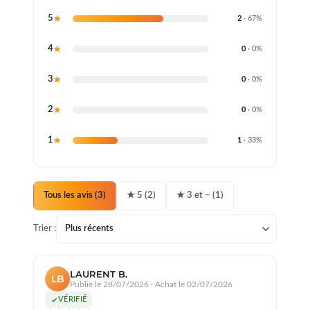
5
2
· 67%
4
0
· 0%
3
0
· 0%
2
0
· 0%
1
1
· 33%
Tous les avis (3)
★ 5 (2)
★ 3 et − (1)
Trier :
LAURENT B.
LB
Publié le 28/07/2026
· Achat le 02/07/2026
VÉRIFIÉ