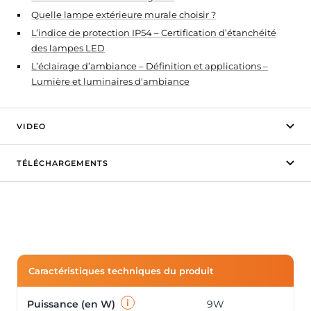
teur de Chantier
atteries de secours
Quelle lampe extérieure murale choisir ?
L’indice de protection IP54 – Certification d’étanchéité
ampes LED Rechargeables
des lampes LED
L’éclairage d’ambiance – Définition et applications –
Lumière et luminaires d'ambiance
VIDEO
TÉLÉCHARGEMENTS
Caractéristiques techniques du produit
i
Puissance (en W)
9W