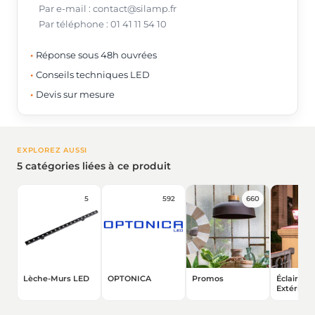
Par e-mail : contact@silamp.fr
Par téléphone : 01 41 11 54 10
Réponse sous 48h ouvrées
Conseils techniques LED
Devis sur mesure
EXPLOREZ AUSSI
5 catégories liées à ce produit
5
592
660
Lèche-Murs LED
OPTONICA
Promos
Éclairage
Extérieur