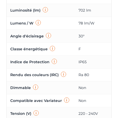
i
Luminosité (lm)
702 lm
i
Lumens / W
78 lm/W
i
Angle d'éclairage
30°
i
Classe énergétique
F
i
Indice de Protection
IP65
i
Rendu des couleurs (IRC)
Ra 80
i
Dimmable
Non
i
Compatible avec Variateur
Non
i
Tension (V)
220 - 240V