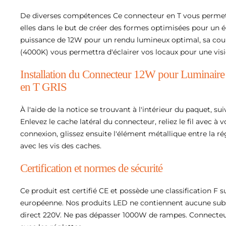
TEX
lactites
CCT
 LED Solaires
longes électriques & Enrouleurs
anneaux LED CCT
teurs de plafond LED
és LED encastrables
rupteurs Volet Roulant Connectés
De diverses compétences Ce connecteur en T vous permettra
Suspensions style industriel
elles dans le but de créer des formes optimisées pour un é
EX
ED Extra Plats - Downlights
es Extérieures Solaires
dons d'Alimentation Électrique avec Interrupteur
anneaux LED Dimmables
lés Aluminium 2m pour Rubans LED
es Interrupteurs Connectés
use
lles
Suspensions Filaires
oires
puissance de 12W pour un rendu lumineux optimal, sa coul
des LED Solaires
ptateurs secteurs
anneaux LED Sans Flicker
(4000K) vous permettra d'éclairer vos locaux pour une visio
lés Aluminium 1m pour Rubans LED
es Interrupteurs Wifi
sants
oires
V
rmateurs pour Dalles & Panneaux LED
Suspensions Géométriques
Installation du Connecteur 12W pour Luminaire
es Solaires
nneaux LED Backlit (Rétroéclairés)
issants
e
ormateurs pour Spot LED
és LED Angle
es Interrupteurs Zigbee
ection & capteurs
couleur
n Panneaux LED Plafond - Supports
Suspensions Naturelles
en T GRIS
ge Public Solaire
anneaux LED UGR<19
iels
és Aluminium Noirs
teurs Connectés
tecteurs de Mouvements
B
Suspensions ampoules
À l'aide de la notice se trouvant à l'intérieur du paquet, s
nneaux LED Slim (Edge-lit)
500W
rupteurs Sans Fil
teurs de Luminosité
iers extérieurs
Enlevez le cache latéral du connecteur, reliez le fil avec à vo
santes
Guirlandes LED
 flexibles
Suspensions Ampoules E27
connexion, glissez ensuite l'élément métallique entre la ré
750W
iers Extérieurs
teurs de Mouvement Extérieurs
spensions linéaires
avec les vis des caches.
rs pour Guirlandes LED
 LED flexibles 24V
mostats
Suspensions Ampoules GU10
1000W
niers Extérieurs Détecteur de Mouvement
ecteurs d'Ouverture de Porte
uspensions Linéaires LED
Certification et normes de sécurité
 LED flexibles 220V
ostats Wi-Fi
les & Douilles
Suspensions Doubles
1250W
iers IP65
spensions Linéaires Interconnectables
 LED flexibles 24V Connectés
 Thermostatiques Connectées
urité & secours
Ce produit est certifié CE et possède une classification F s
Suspensions Simples
européenne. Nos produits LED ne contiennent aucune su
1500W
nnecteurs Suspensions Linéaires Interconnectables
oires pour Néons LED flexibles
 Thermostatiques Zigbee
S - Blocs de secours
el électrique étanche
direct 220V. Ne pas dépasser 1000W de rampes. Connecte
Balises