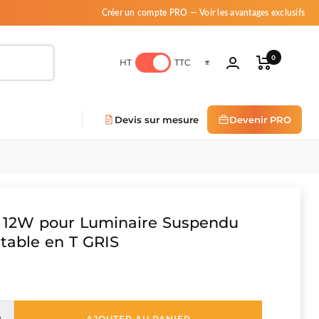
Créer un compte PRO — Voir les avantages exclusifs
0
HT
TTC
Devis sur mesure
Devenir PRO
 12W pour Luminaire Suspendu
table en T GRIS
AJOUTER AU PANIER