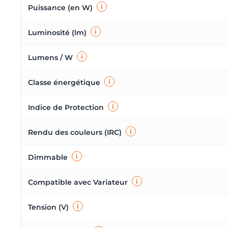
eur de Chantier
tteries de secours
i
Puissance (en W)
ampes LED Rechargeables
i
Luminosité (lm)
i
Lumens / W
i
Classe énergétique
i
Indice de Protection
i
Rendu des couleurs (IRC)
i
Dimmable
i
Compatible avec Variateur
i
Tension (V)