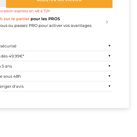
Augmenter
la
ivraison express en 48 à 72h
quantité
% sur le panier
pour les PROS
ous ou passez PRO pour activer vos avantages
sécurisé
e dès 49,99€*
 5 ans
e sous 48h
anger d'avis