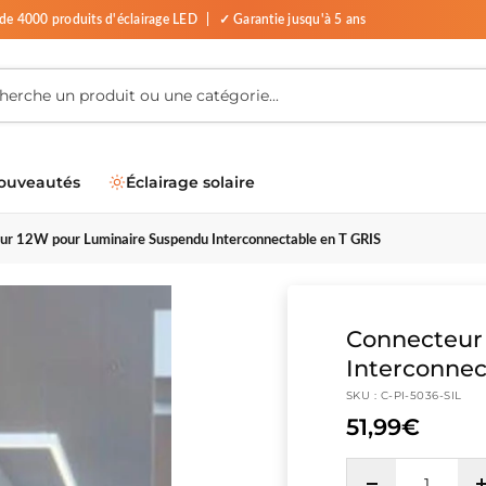
 de 4000 produits d'éclairage LED
|
✓ Garantie jusqu'à 5 ans
ouveautés
Éclairage solaire
ur 12W pour Luminaire Suspendu Interconnectable en T GRIS
Connecteur
Interconnec
SKU :
C-PI-5036-SIL
51,99€