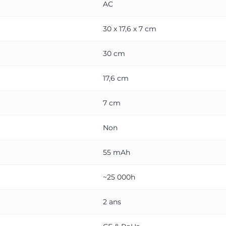
AC
30 x 17,6 x 7 cm
30 cm
17,6 cm
7 cm
Non
55 mAh
~25 000h
2 ans