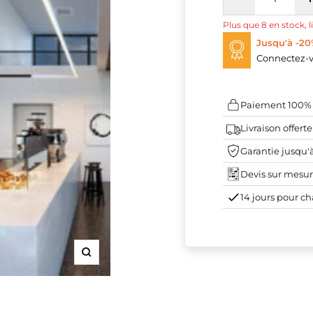
Réduire
la
Plus que 8 en stock, l
quantité
Jusqu'à -20
Connectez-v
Paiement 100% 
Livraison offert
Garantie jusqu'à
Devis sur mesur
14 jours pour ch
Zoom