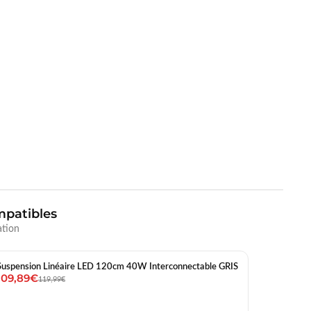
mpatibles
ation
Suspension Linéaire LED 120cm 40W Interconnectable GRIS
109,89€
119,99€