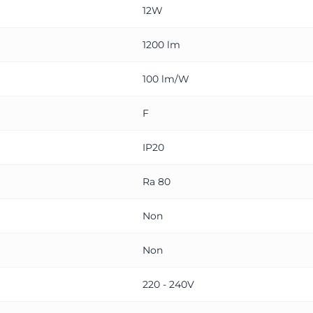
12W
1200 lm
100 lm/W
F
IP20
Ra 80
Non
Non
220 - 240V