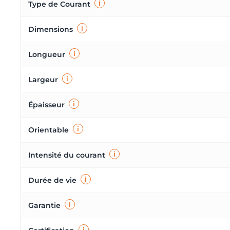
i
Type de Courant
i
Dimensions
i
Longueur
i
Largeur
i
Épaisseur
i
Orientable
i
Intensité du courant
i
Durée de vie
i
Garantie
i