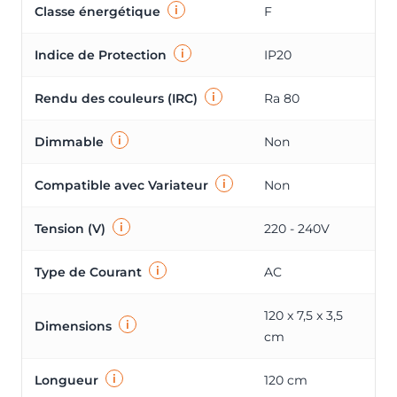
i
Classe énergétique
F
i
Indice de Protection
IP20
i
Rendu des couleurs (IRC)
Ra 80
i
Dimmable
Non
i
Compatible avec Variateur
Non
i
Tension (V)
220 - 240V
i
Type de Courant
AC
120 x 7,5 x 3,5
i
Dimensions
cm
i
Longueur
120 cm