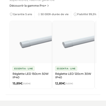
Découvrir la gamme Pro+
Garantie 5 ans
50 000h durée de vie
Fiabilité 99,5%
ESSENTIA · LINE
ESSENTIA · LINE
ESSEN
Réglette LED 150cm 50W
Réglette LED 120cm 30W
Régl
IP40
IP40
IP40 
15,89€
12,89€
159,
21,89€
21,59€