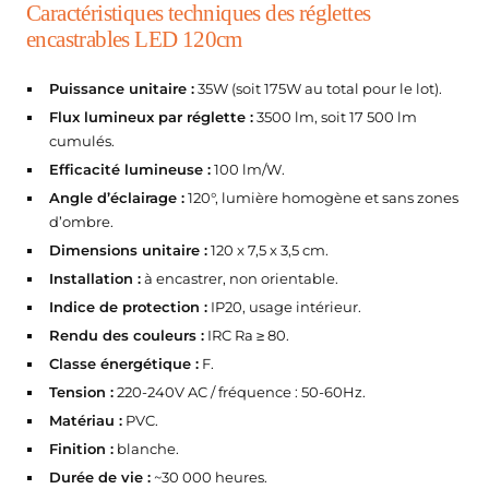
teur de Chantier
Caractéristiques techniques des réglettes
atteries de secours
encastrables LED 120cm
ampes LED Rechargeables
Puissance unitaire :
35W (soit 175W au total pour le lot).
Flux lumineux par réglette :
3500 lm, soit 17 500 lm
cumulés.
Efficacité lumineuse :
100 lm/W.
Angle d’éclairage :
120°, lumière homogène et sans zones
d’ombre.
Dimensions unitaire :
120 x 7,5 x 3,5 cm.
Installation :
à encastrer, non orientable.
Indice de protection :
IP20, usage intérieur.
Rendu des couleurs :
IRC Ra ≥ 80.
Classe énergétique :
F.
Tension :
220-240V AC / fréquence : 50-60Hz.
Matériau :
PVC.
Finition :
blanche.
Durée de vie :
~30 000 heures.