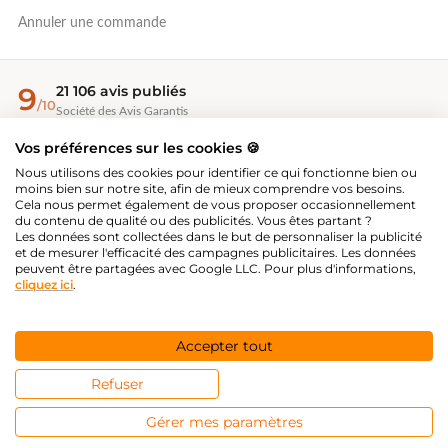
Annuler une commande
9
21 106 avis publiés
/10
Société des Avis Garantis
Vos préférences sur les cookies 🍪
EcoVadis Bronze 2026
Nous utilisons des cookies pour identifier ce qui fonctionne bien ou
Évaluation RSE — 67/100, top 35 %
moins bien sur notre site, afin de mieux comprendre vos besoins.
Cela nous permet également de vous proposer occasionnellement
du contenu de qualité ou des publicités. Vous êtes partant ?
Les données sont collectées dans le but de personnaliser la publicité
®
Great Place To Work
et de mesurer l'efficacité des campagnes publicitaires. Les données
Employeur certifié 2026-2027
peuvent être partagées avec Google LLC. Pour plus d'informations,
cliquez ici
.
PAIEMENT SÉCURISÉ
Accepter tout
Valider
Pays
Refuser
© 2026 Silamp France —
Développé par The First Agency
Gérer mes paramètres
Mentions légales
CGV
Plan du site