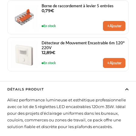
stade
 de dérivation
mostats Connectés pour Radiateur Électrique
tteries de secours
ED hexagonal
ôleurs & accessoires
Borne de raccordement à levier 5 entrées
Balises LED
0,79€
rs étanches
mpes LED Rechargeables
ED Hexagonal sur mesure
 & urbain
ecteurs pour Rubans LED
es & passerelles
Balises LED pour Escalier
+
Ajouter
En stock
blic
urs de mouvement étanches
mpes Torches
it led hexagonal
commandes LED & Contrôleurs RGB
es Connectées
Balises LED Extérieures
 solaires
cteurs étanches
mpes Torches Rechargeables
ED hexagonal pour garage
Détecteur de Mouvement Encastrable 6m 120°
ôleurs LED Wifi
iprises Connectées
220V
12,89€
rage public
 Étanches
rôleurs Ruban LED
erelles Zigbee
tillage
ffichage & enseignes
+
Ajouter
En stock
our mat
formateurs 220V - 12V Étanches
ateurs Secteur & Amplificateurs
erelles Wifi
urnevis Testeurs
crans Publicitaires LED
formateurs 220V - 24V Étanches
ogrammateurs Journaliers
nseignes lumineuses led
ntier
DÉTAILS PRODUIT
tier
odules à LED pour Enseignes Lumineuses
Alliez performance lumineuse et esthétique professionnelle
avec ce lot de 5 réglettes LED encastrables 120cm 35W. Idéal
pour Chantier
clairage de secours
pour des projets d’éclairage uniformes dans les bureaux,
couloirs, commerces ou zones de travail, ce pack offre une
hantier
AES - Blocs de secours
solution fiable et discrète pour les plafonds encastrés.