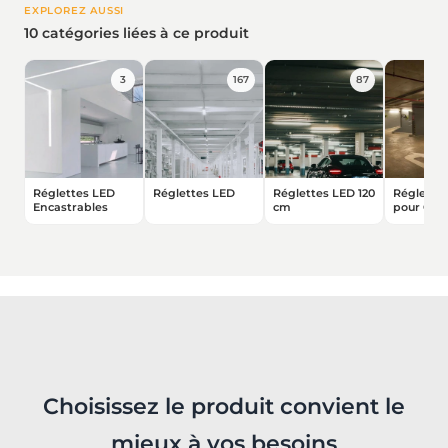
EXPLOREZ AUSSI
10 catégories liées à ce produit
3
167
87
Réglettes LED
Réglettes LED
Réglettes LED 120
Réglette
Encastrables
cm
pour Gar
Choisissez le produit convient le
mieux à vos besoins