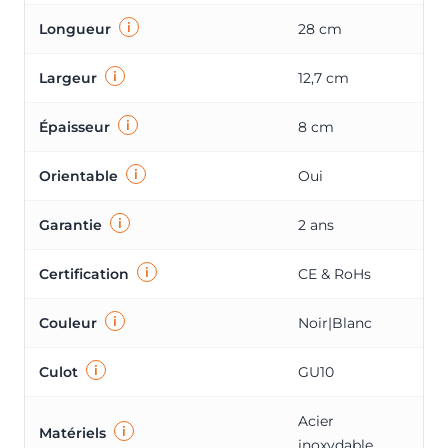
i
Longueur
28 cm
i
Largeur
12,7 cm
i
Épaisseur
8 cm
i
Orientable
Oui
i
Garantie
2 ans
i
Certification
CE & RoHs
i
Couleur
Noir|Blanc
i
Culot
GU10
Acier
i
Matériels
inoxydable