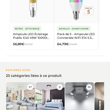
RETRO · EFFICIENCE
DOMLUX · SMART HOME
RETR
Ampoule LED Éclairage
Pack de 5 - Ampoule LED
Ampou
Public E40 49W 10000lm
Connectée WiFi E14 5.5W
Publi
- Haute Luminosité
RGBW C37
56,89€
64,79€
30,7
75,79€
67,45€
200lm/W
EXPLOREZ AUSSI
23 catégories liées à ce produit
37
8
35