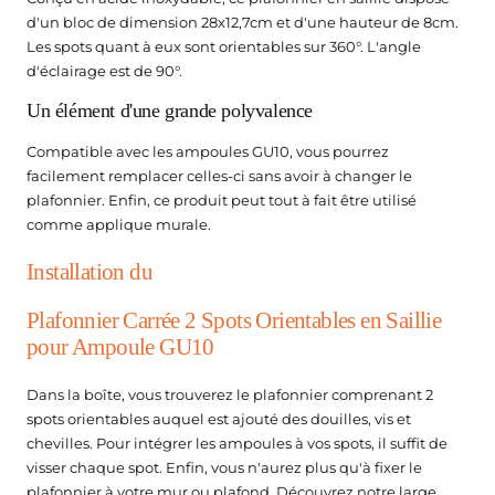
teur de Chantier
atteries de secours
d'un bloc de dimension 28x12,7cm et d'une hauteur de 8cm.
Les spots quant à eux sont orientables sur 360°. L'angle
ampes LED Rechargeables
d'éclairage est de 90°.
Un élément d'une grande polyvalence
Compatible avec les ampoules GU10, vous pourrez
facilement remplacer celles-ci sans avoir à changer le
plafonnier. Enfin, ce produit peut tout à fait être utilisé
comme applique murale.
Installation du
Plafonnier Carrée 2 Spots Orientables en Saillie
pour Ampoule GU10
Dans la boîte, vous trouverez le plafonnier comprenant 2
spots orientables auquel est ajouté des douilles, vis et
chevilles. Pour intégrer les ampoules à vos spots, il suffit de
visser chaque spot. Enfin, vous n'aurez plus qu'à fixer le
plafonnier à votre mur ou plafond. Découvrez notre large